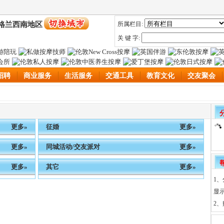
格兰西南地区
所属栏目:
关 键 字:
招聘
商业服务
生活服务
交通工具
教育文化
交友聚会
更多»
征婚
更多»
更多»
同城活动/交友派对
更多»
更多»
其它
更多»
1
显
2、