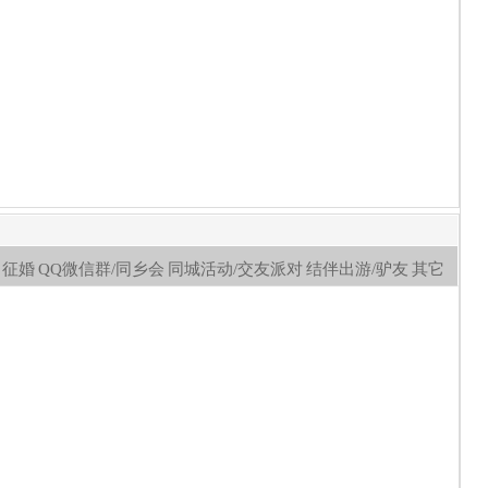
征婚
QQ微信群/同乡会
同城活动/交友派对
结伴出游/驴友
其它