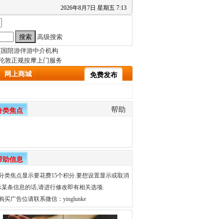
2026
年
8
月
7
日
星期五
7
:
13
高级搜索
网上商城
免费发布
帮助
分类焦点
帮助信息
、分类焦点显示要花费15个积分.要想设置显示或取消
示某条信息的话,请进行修改即有相关选项.
购买广告位请联系微信：yinglunke