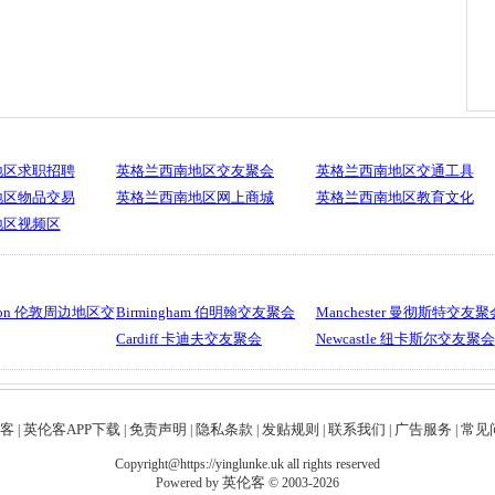
地区求职招聘
英格兰西南地区交友聚会
英格兰西南地区交通工具
地区物品交易
英格兰西南地区网上商城
英格兰西南地区教育文化
地区视频区
ondon 伦敦周边地区交
Birmingham 伯明翰交友聚会
Manchester 曼彻斯特交友聚
Cardiff 卡迪夫交友聚会
Newcastle 纽卡斯尔交友聚会
客
英伦客APP下载
免责声明
隐私条款
发贴规则
联系我们
广告服务
常见问
|
|
|
|
|
|
|
Copyright@https://yinglunke.uk all rights reserved
英伦客
Powered by
© 2003-2026