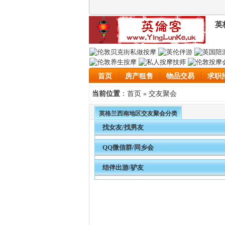
英
首页
房产租售
物品交易
求职
首页
交友聚会
当前位置
：
»
英格兰西南地区交友聚会分类
找女友/找男友
QQ微信群/同乡会
结伴出游/驴友