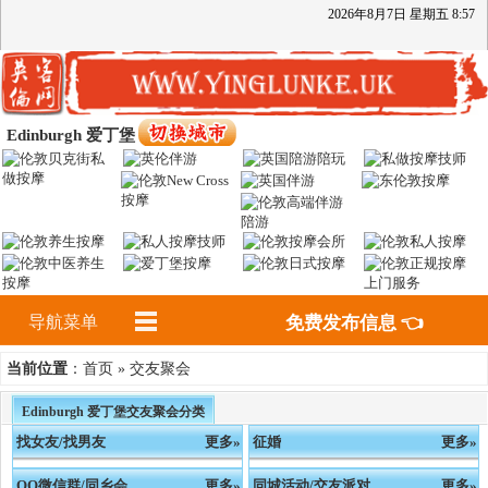
2026
年
8
月
7
日
星期五
8
:
57
Edinburgh 爱丁堡
导航菜单
免费发布信息 👈
首页
交友聚会
当前位置
：
»
Edinburgh 爱丁堡交友聚会分类
找女友/找男友
更多»
征婚
更多»
QQ微信群/同乡会
更多»
同城活动/交友派对
更多»