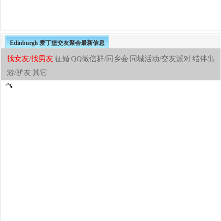
Edinburgh 爱丁堡交友聚会最新信息
找女友/找男友
征婚
QQ微信群/同乡会
同城活动/交友派对
结伴出
游/驴友
其它