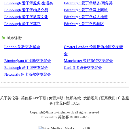
Edinburgh 爱丁堡服务-生活类
Edinburgh 爱丁堡服务-商务类
Edinburgh 爱丁堡物品交易
Edinburgh 爱丁堡网上商城
Edinburgh 爱丁堡教育文化
Edinburgh 爱丁堡成人地带
Edinburgh 爱丁堡其它
Edinburgh 爱丁堡视频区
城市链接:
London 伦敦交友聚会
Greater London 伦敦周边地区交友聚
会
Birmingham 伯明翰交友聚会
Manchester 曼彻斯特交友聚会
Edinburgh 爱丁堡交友聚会
Cardiff 卡迪夫交友聚会
Newcastle 纽卡斯尔交友聚会
关于英伦客
英伦客APP下载
免责声明
隐私条款
发贴规则
联系我们
广告服
|
|
|
|
|
|
务
常见问题 FAQs
|
Copyright@https://yinglunke.uk all rights reserved
英伦客
Powered by
© 2003-2026