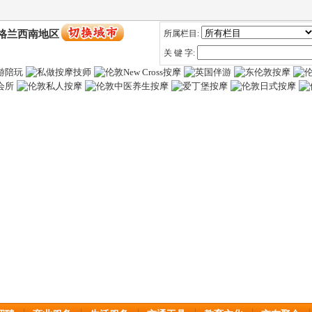
格兰西南地区
所属栏目:
关 键 字: