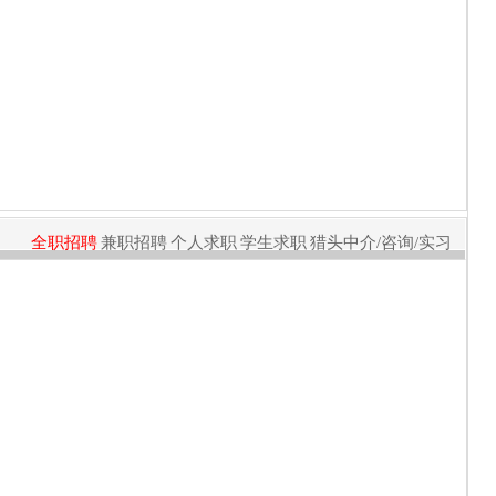
全职招聘
兼职招聘
个人求职
学生求职
猎头中介/咨询/实习