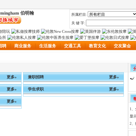
rmingham 伯明翰
所属栏目:
关 键 字:
招聘
商业服务
生活服务
交通工具
教育文化
交友聚会
更多»
兼职招聘
更多»
更多»
学生求职
更多»
更多»
1
显
2、