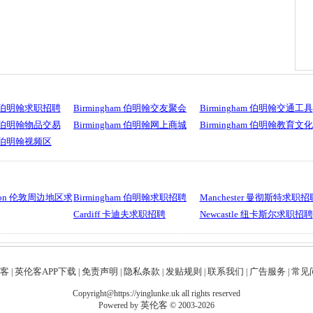
am 伯明翰求职招聘
Birmingham 伯明翰交友聚会
Birmingham 伯明翰交通工具
am 伯明翰物品交易
Birmingham 伯明翰网上商城
Birmingham 伯明翰教育文化
am 伯明翰视频区
ondon 伦敦周边地区求
Birmingham 伯明翰求职招聘
Manchester 曼彻斯特求职招
Cardiff 卡迪夫求职招聘
Newcastle 纽卡斯尔求职招聘
客
英伦客APP下载
免责声明
隐私条款
发贴规则
联系我们
广告服务
常见问
|
|
|
|
|
|
|
Copyright@https://yinglunke.uk all rights reserved
英伦客
Powered by
© 2003-2026