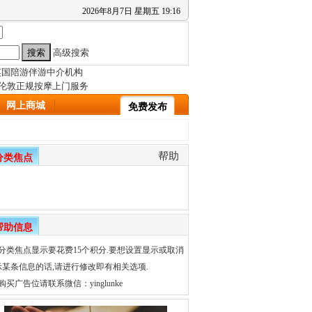
2026
年
8
月
7
日
星期五
19
:
16
高级搜索
网上商城
免费发布
帮助
分类焦点
帮助信息
、分类焦点显示要花费15个积分.要想设置显示或取消
示某条信息的话,请进行修改即有相关选项.
购买广告位请联系微信：yinglunke