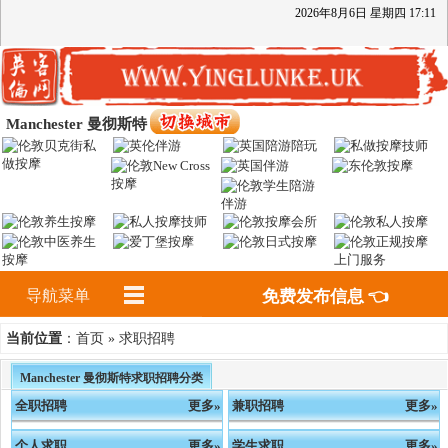
2026
年
8
月
6
日
星期四
17
:
11
Manchester 曼彻斯特
导航菜单
免费发布信息 👈
首页
求职招聘
当前位置
：
»
Manchester 曼彻斯特求职招聘分类
全职招聘
更多»
兼职招聘
更多»
个人求职
更多»
学生求职
更多»