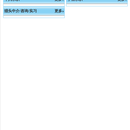
猎头中介/咨询/实习
更多»