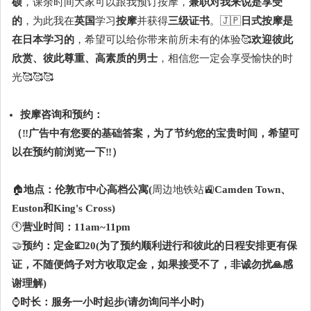
硕
，课余时间大家可以跟我预订按摩，
兼职对我来说是享受
的
，为此我在
英国
学习
按摩
并获得
三级证书
。🇯🇵
日式按摩是
在日本学习的
，希望可以给你带来前所未有的体验🥰
欢迎彼此
欣赏、彼此尊重、高素质的男士
，相信您一定会享受愉快的时
光🥰🥰🥰
按摩咨询和预约：
（‼️广告中有您要的基础答案，为了节约您的宝贵时间，希望可
以在预约前浏览一下‼️）
🏠
地点：伦敦市中心高档公寓(
周边地铁站🚉
Camden Town、
Euston和King's Cross)
🕚
营业时间：11am~11pm
🤝
预约：定金💷20(为了预约顺利进行和彼此的日程安排更有保
证，不随便鸽子对方收取定金，如果接受不了，非诚勿扰🙏感
谢理解)
⌚️
时长：服务一小时起步(请勿询问半小时)