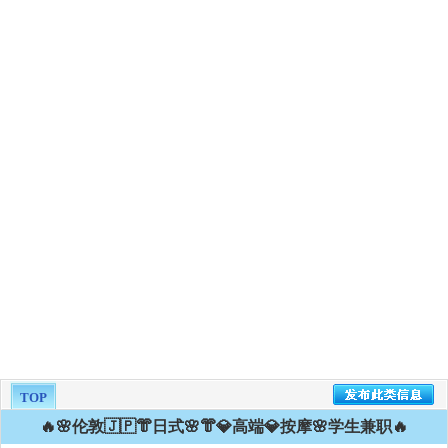
TOP
🔥🌸伦敦🇯🇵👘日式🌸👘💎高端💎按摩🌸学生兼职🔥