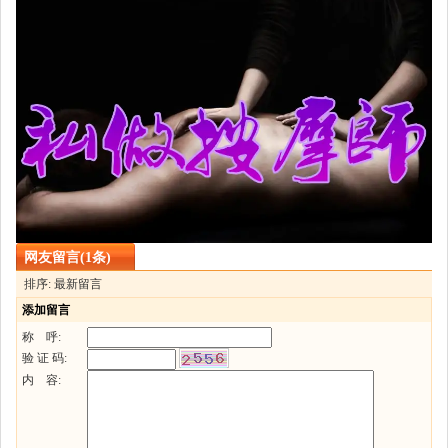
网友留言(1条)
排序: 最新留言
添加留言
称 呼:
验 证 码:
内 容: