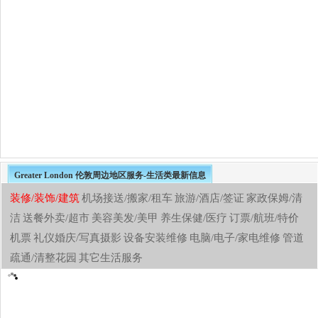
Greater London 伦敦周边地区服务-生活类最新信息
装修/装饰/建筑
机场接送/搬家/租车
旅游/酒店/签证
家政保姆/清
洁
送餐外卖/超市
美容美发/美甲
养生保健/医疗
订票/航班/特价
机票
礼仪婚庆/写真摄影
设备安装维修
电脑/电子/家电维修
管道
疏通/清整花园
其它生活服务