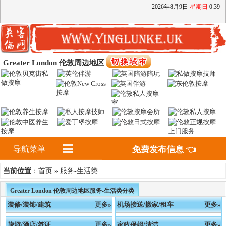
2026
年
8
月
9
日
星期日
0
:
39
Greater London 伦敦周边地区
导航菜单
免费发布信息 👈
首页
服务-生活类
当前位置
：
»
Greater London 伦敦周边地区服务-生活类分类
装修/装饰/建筑
更多»
机场接送/搬家/租车
更多»
旅游/酒店/签证
更多»
家政保姆/清洁
更多»