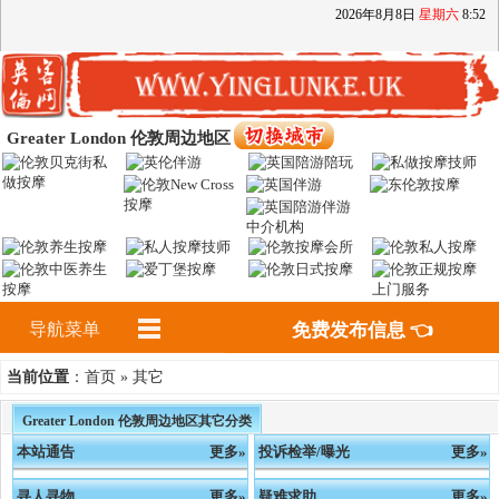
2026
年
8
月
8
日
星期六
8
:
52
Greater London 伦敦周边地区
导航菜单
免费发布信息 👈
首页
其它
当前位置
：
»
Greater London 伦敦周边地区其它分类
本站通告
更多»
投诉检举/曝光
更多»
寻人寻物
更多»
疑难求助
更多»