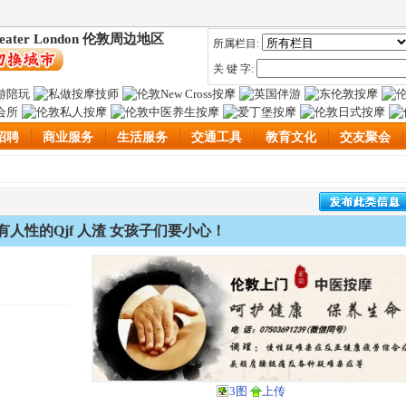
eater London 伦敦周边地区
所属栏目:
关 键 字:
招聘
商业服务
生活服务
交通工具
教育文化
交友聚会
有人性的Qjf 人渣 女孩子们要小心！
3图
上传