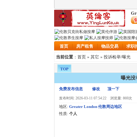
Gr
首页
房产租售
物品交易
求职
首页
其它
投诉检举/曝光
当前位置
：
»
»
TOP
曝光没
免费发布信息
修改
顶一下
发布时间: 2026-03-11 07:54:22
浏览量: 869次
地区:
Greater London 伦敦周边地区
性质:
个人