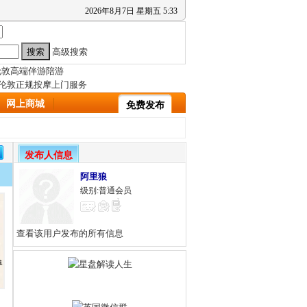
2026
年
8
月
7
日
星期五
5
:
33
高级搜索
网上商城
免费发布
发布人信息
阿里狼
级别:普通会员
查看该用户发布的所有信息