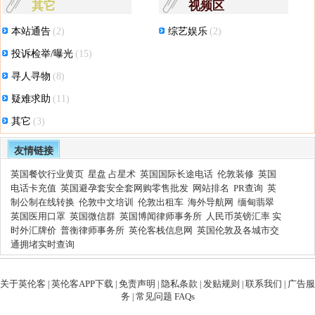
其它
视频区
本站通告
(2)
综艺娱乐
(2)
投诉检举/曝光
(15)
寻人寻物
(8)
疑难求助
(11)
其它
(3)
友情链接
英国餐饮行业黄页
星盘 占星术
英国国际长途电话
伦敦装修
英国
电话卡充值
英国避孕套安全套网购零售批发
网站排名
PR查询
英
制公制在线转换
伦敦中文培训
伦敦出租车
海外导航网
缅甸翡翠
英国医用口罩
英国微信群
英国博闻律师事务所
人民币英镑汇率 实
时外汇牌价
普衡律师事务所
英伦客栈信息网
英国伦敦及各城市交
通拥堵实时查询
关于英伦客
英伦客APP下载
免责声明
隐私条款
发贴规则
联系我们
广告服
|
|
|
|
|
|
务
常见问题 FAQs
|