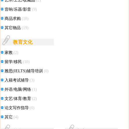
艺术/工艺/收藏品
(2)
音响/乐器/影音
(9)
商品求购
(18)
其它物品
(19)
教育文化
家教
(2)
留学/移民
(10)
雅思(IELTS)辅导培训
(0)
入籍考试辅导
(3)
外语/电脑/网络
(1)
文艺/体育/教育
(2)
论文写作指导
(0)
其它
(4)