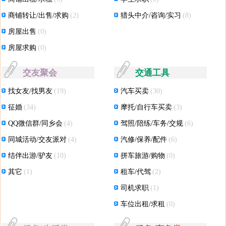
商铺转让/出售/求购
(2)
猎头中介/咨询/实习
(8)
房屋出售
(0)
房屋求购
(0)
交友聚会
交通工具
找女友/找男友
(19)
汽车买卖
(30)
征婚
(34)
摩托/自行车买卖
(3)
QQ微信群/同乡会
(4)
驾照/陪练/车务/交规
(6)
同城活动/交友派对
(4)
汽修/保养/配件
(6)
结伴出游/驴友
(10)
拼车旅游/购物
(0)
其它
(1)
租车/代驾
(2)
司机求职
(1)
车位出租/求租
(0)