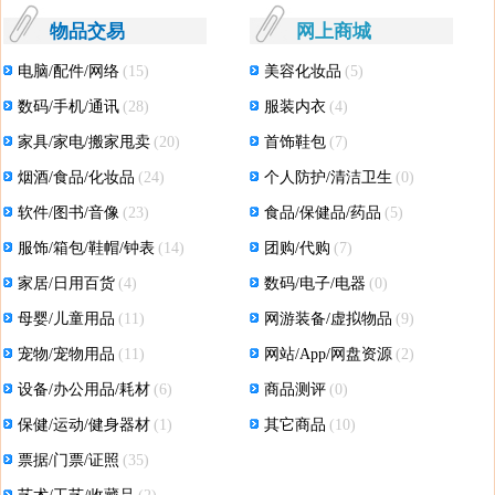
物品交易
网上商城
电脑/配件/网络
(15)
美容化妆品
(5)
数码/手机/通讯
(28)
服装内衣
(4)
家具/家电/搬家甩卖
(20)
首饰鞋包
(7)
烟酒/食品/化妆品
(24)
个人防护/清洁卫生
(0)
软件/图书/音像
(23)
食品/保健品/药品
(5)
服饰/箱包/鞋帽/钟表
(14)
团购/代购
(7)
家居/日用百货
(4)
数码/电子/电器
(0)
母婴/儿童用品
(11)
网游装备/虚拟物品
(9)
宠物/宠物用品
(11)
网站/App/网盘资源
(2)
设备/办公用品/耗材
(6)
商品测评
(0)
保健/运动/健身器材
(1)
其它商品
(10)
票据/门票/证照
(35)