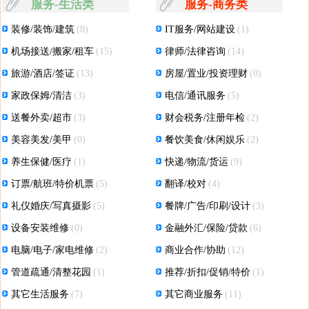
服务-生活类
服务-商务类
装修/装饰/建筑
(8)
IT服务/网站建设
(1)
机场接送/搬家/租车
(15)
律师/法律咨询
(14)
旅游/酒店/签证
(13)
房屋/置业/投资理财
(0)
家政保姆/清洁
(3)
电信/通讯服务
(5)
送餐外卖/超市
(3)
财会税务/注册年检
(2)
美容美发/美甲
(0)
餐饮美食/休闲娱乐
(2)
养生保健/医疗
(1)
快递/物流/货运
(9)
订票/航班/特价机票
(5)
翻译/校对
(4)
礼仪婚庆/写真摄影
(5)
餐牌/广告/印刷/设计
(3)
设备安装维修
(0)
金融外汇/保险/贷款
(6)
电脑/电子/家电维修
(2)
商业合作/协助
(12)
管道疏通/清整花园
(1)
推荐/折扣/促销/特价
(1)
其它生活服务
(7)
其它商业服务
(11)