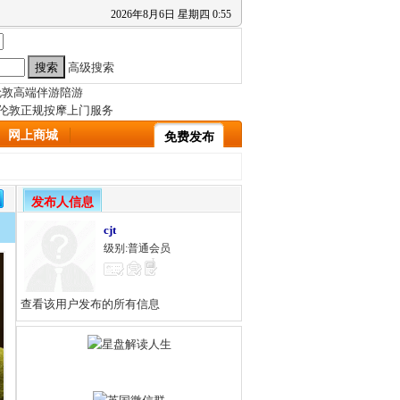
2026
年
8
月
6
日
星期四
0
:
55
高级搜索
网上商城
免费发布
发布人信息
cjt
级别:普通会员
查看该用户发布的所有信息