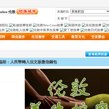
ndon 伦敦
所属栏目:
关 键 字:
招聘
商业服务
生活服务
交通工具
教育文化
交友聚会
協助：人民幣轉入法文版微信錢包