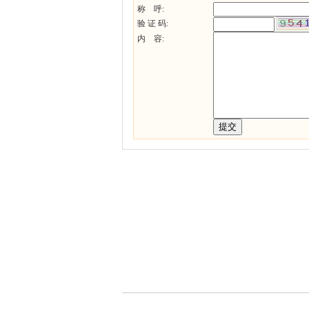
称 呼:
验 证 码:
内 容: