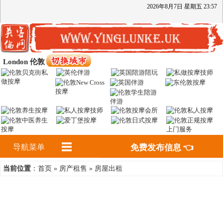
2026
年
8
月
7
日
星期五
23
:
57
London 伦敦
导航菜单
免费发布信息 👈
首页
房产租售
房屋出租
当前位置
：
»
»