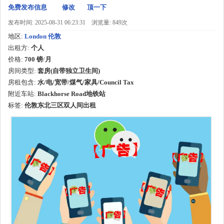
免费发布信息
修改
顶一下
发布时间: 2025-08-31 06:23:31
浏览量: 849次
地区:
London 伦敦
出租方:
个人
价格:
700 镑
/
月
房间类型:
套房(自带独立卫生间)
房租包含:
水/电/宽带/煤气/家具/Council Tax
附近车站:
Blackhorse Road地铁站
标签:
伦敦东北三区双人间出租