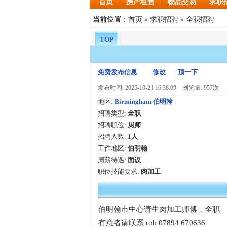
首页
房产租售
物品交易
求职
首页
求职招聘
全职招聘
当前位置
：
»
»
TOP
免费发布信息
修改
顶一下
发布时间: 2025-10-21 16:38:09
浏览量: 957次
地区:
Birmingham 伯明翰
招聘类型:
全职
招聘职位:
厨师
招聘人数:
1人
工作地区:
伯明翰
周薪待遇:
面议
职位技能要求:
肉加工
伯明翰市中心请生肉加工师傅，全职
有意者请联系 rob 07894 670636