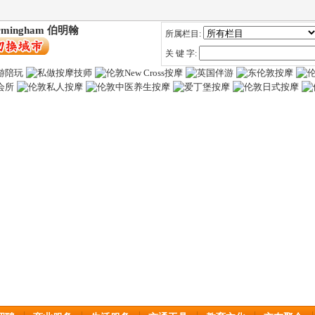
rmingham 伯明翰
所属栏目:
关 键 字: