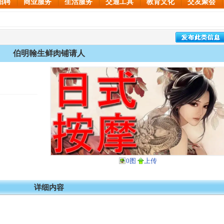
招聘
商业服务
生活服务
交通工具
教育文化
交友聚会
伯明翰生鲜肉铺请人
0图
上传
详细内容