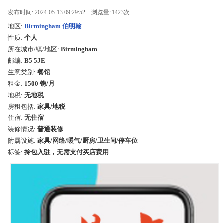
发布时间: 2024-05-13 09:29:52
浏览量: 1423次
地区:
Birmingham 伯明翰
性质:
个人
所在城市/镇/地区:
Birmingham
邮编:
B5 5JE
生意类别:
餐馆
租金:
1500 镑
/
月
地税:
无地税
房租包括:
家具/地税
住宿:
无住宿
装修情况:
普通装修
附属设施:
家具/网络/暖气/厨房/卫生间/停车位
标签:
拎包入驻，无需支付买店费用