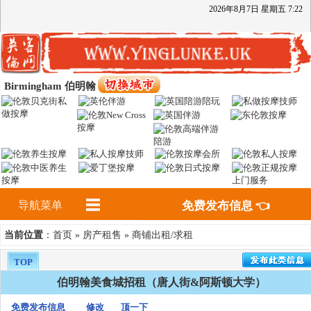
2026
年
8
月
7
日
星期五
7
:
22
Birmingham 伯明翰
导航菜单
免费发布信息 👈
首页
房产租售
商铺出租/求租
当前位置
：
»
»
TOP
伯明翰美食城招租（唐人街&阿斯顿大学）
免费发布信息
修改
顶一下