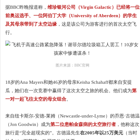
据BBC昨晚报道称，
维珍银河公司（Virgin Galactic）已经将一位
前奥运选手、一位阿伯丁大学（University of Aberdeen）的学生
及其母亲带到了太空边缘
，这是该公司为游客进行的首次太空飞
行。
图片来源：BBC官网
18岁的Ana Mayers和她46岁的母亲Keisha Schahaff都来自安提
瓜，她们在一次竞赛中赢得了这次太空之旅的机会。他们成为
第
一对一起飞往太空的母女组合
。
来自纽卡斯尔-安德-莱姆（Newcastle-under-Lyme）的乔恩·古德温
（Jon Goodwin）成为
第二位患帕金森病的太空旅行者
，他称这次
旅行是“完全超现实的”。古德温先生
在2005年以25万美元
（当时