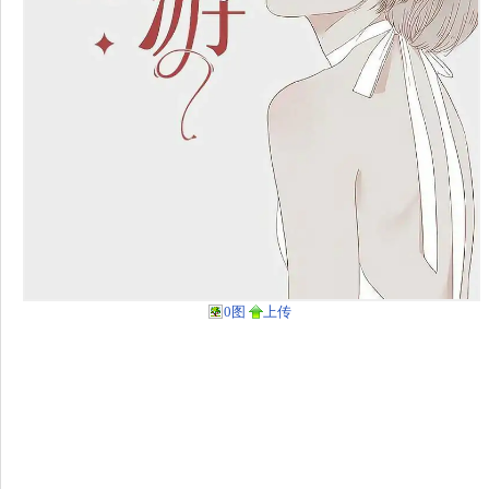
0图
上传