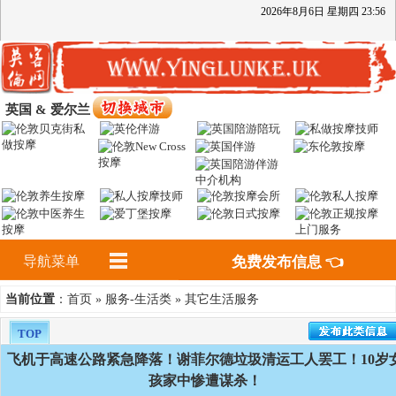
2026
年
8
月
6
日
星期四
23
:
56
英国 & 爱尔兰
导航菜单
免费发布信息 👈
首页
服务-生活类
其它生活服务
当前位置
：
»
»
TOP
飞机于高速公路紧急降落！谢菲尔德垃圾清运工人罢工！10岁
孩家中惨遭谋杀！