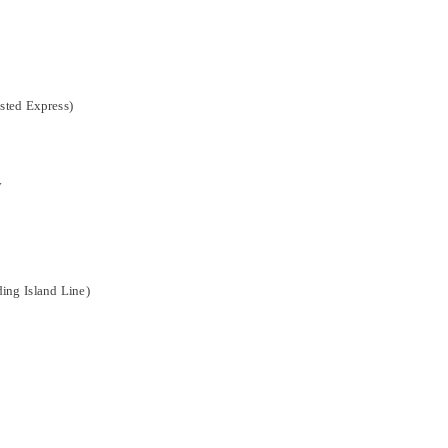
nsted Express)
y
ing Island Line)