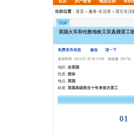
首页
房产租售
物品交易
求职
首页
服务-生活类
其它生活
当前位置
：
»
»
TOP
英国火车和伦敦地铁又双叒叕罢工啦
免费发布信息
修改
顶一下
发布时间: 2023-07-20 16:15:00
浏览量: 2017次
地区:
全英国
性质:
团体
地点:
英国
标签:
英国高级医生十年来首次罢工
01