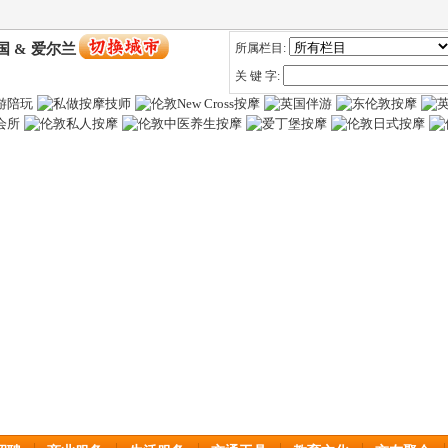
国 & 爱尔兰
所属栏目:
关 键 字: