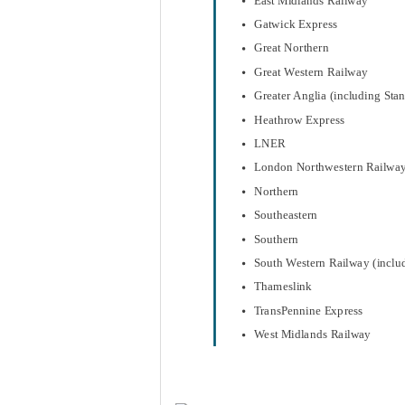
East Midlands Railway
Gatwick Express
Great Northern
Great Western Railway
Greater Anglia (including Sta
Heathrow Express
LNER
London Northwestern Railwa
Northern
Southeastern
Southern
South Western Railway (includ
Thameslink
TransPennine Express
West Midlands Railway