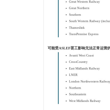
Great Western Railway
Great Northern
Southern
South Western Railway (includ
Thameslink
TransPennine Express
可能受ASLEF罢工影响无法正常运营
Avanti West Coast
CrossCountry
East Midlands Railway
LNER
London Northwestern Railwa
Northern
Southeastern
West Midlands Railway