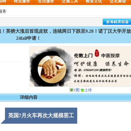
招聘
商业服务
生活服务
交通工具
教育文化
交友聚会
服务
！英镑大涨后首现皮软，连续两日下跌至9.28！诺丁汉大学开放
24fall申请！
1图
上传
详细内容
英国7月火车再次大规模罢工