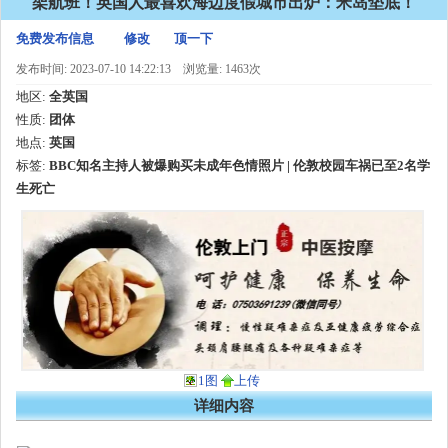
架航班！英国人最喜欢海边度假城市出炉：米岛垫底！
免费发布信息
修改
顶一下
发布时间: 2023-07-10 14:22:13
浏览量: 1463次
地区:
全英国
性质:
团体
地点:
英国
标签:
BBC知名主持人被爆购买未成年色情照片 | 伦敦校园车祸已至2名学
生死亡
1图
上传
详细内容