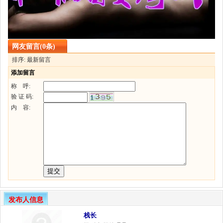
网友留言(0条)
排序: 最新留言
添加留言
称 呼:
验 证 码:
内 容:
发布人信息
栈长