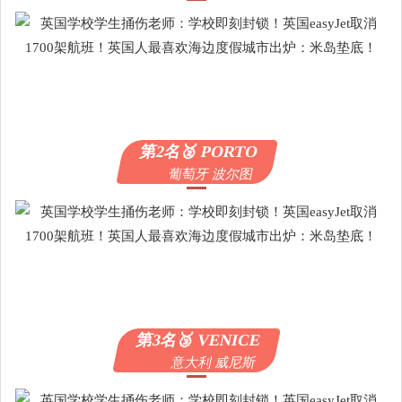
第2名🥈 PORTO
葡萄牙 波尔图
第3名🥉 VENICE
意大利 威尼斯