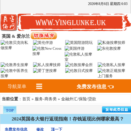
2026
年
8
月
6
日
星期四
6
:
03
英国 & 爱尔兰
导航菜单
免费发布信息 👈
首页
服务-商务类
金融外汇/保险/贷款
当前位置
：
»
»
TOP
2024英国各大银行返现指南！存钱返现比例哪家最高？
免费发布信息
修改
顶一下