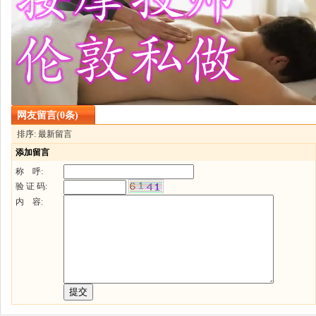
网友留言(0条)
排序: 最新留言
添加留言
称 呼:
验 证 码:
内 容: