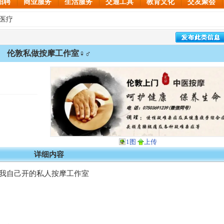
招聘
商业服务
生活服务
交通工具
教育文化
交友聚会
/医疗
伦敦私做按摩工作室♀️♂️
1图
上传
详细内容
reet，我自己开的私人按摩工作室