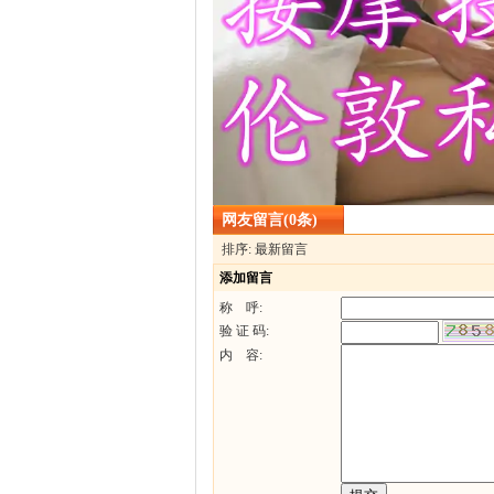
网友留言(0条)
排序: 最新留言
添加留言
称 呼:
验 证 码:
内 容: