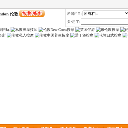
ndon 伦敦
所属栏目:
关 键 字: