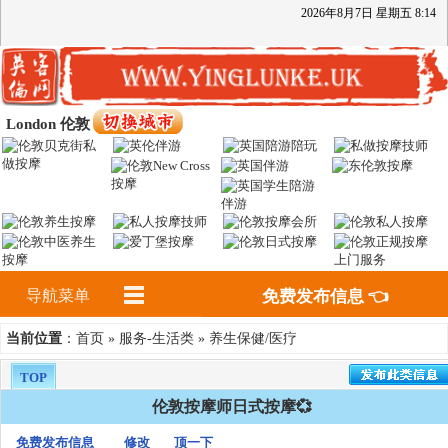
2026
年
8
月
7
日
星期五
8
:
14
London 伦敦
导航菜单
免费发布信息 👈
首页
服务-生活类
养生保健/医疗
当前位置
：
»
»
TOP
伦敦按摩师日式按摩💞
免费发布信息
修改
顶一下