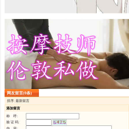
网友留言(0条)
排序: 最新留言
添加留言
称 呼:
验 证 码:
内 容: