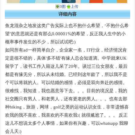
0图
上传
详细内容
鱼龙混杂之地发这类广告实际上也不抱什么希望，‘不抱什么希
望’的意思就还是有那么0.00001%的希望，反正我人生中的小
概率事件发生的不少，所以试试吧:)
如同所有ad一样简单自介，企业家一名，IT行业，经济情况肯
定是很不错的，具体'多不错'有缘人总会知道滴。中学就来UK
留学了，读书工作入籍这儿呆了20年。谈过三位女朋友，最后
都是有缘无分，所以从未结婚。已经到这年龄了，所以我不是
个可以将就的人。可以结婚的感情，必须是双向奔赴的感情。
很难找，我知道，我也愿意等下去。。。目前的境况是，我的
社交圈只有男人，和老男人，还有更老的男人。。。也有去那
种hiking，旅游，网球，golf之类的运动认识女生，非常遗憾喜
欢我的我不喜欢，我喜欢的不喜欢我:( 就很尴尬了。。。 反正
这儿不想说太多个人事情，如果你有兴趣，可以whatsapp 我聊
会儿天:)