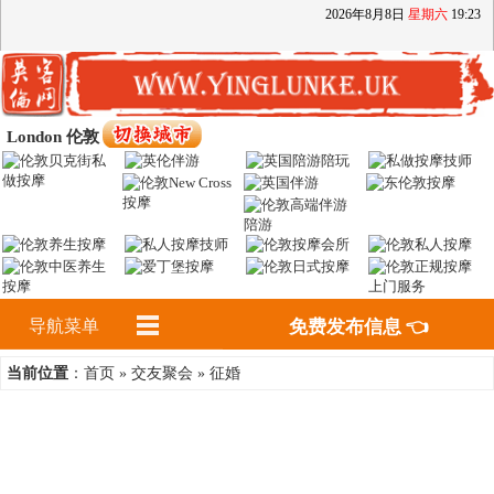
2026
年
8
月
8
日
星期六
19
:
23
London 伦敦
导航菜单
免费发布信息 👈
首页
交友聚会
征婚
当前位置
：
»
»