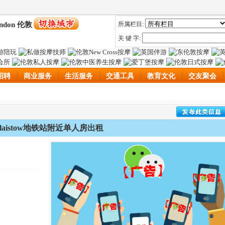
ndon 伦敦
所属栏目:
关 键 字:
招聘
商业服务
生活服务
交通工具
教育文化
交友聚会
Plaistow地铁站附近单人房出租