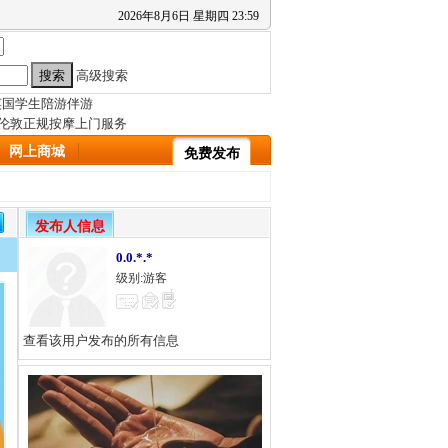
2026
年
8
月
6
日
星期四
23
:
59
高级搜索
网上商城
免费发布
发布人信息
0.0.*.*
级别:游客
查看该用户发布的所有信息