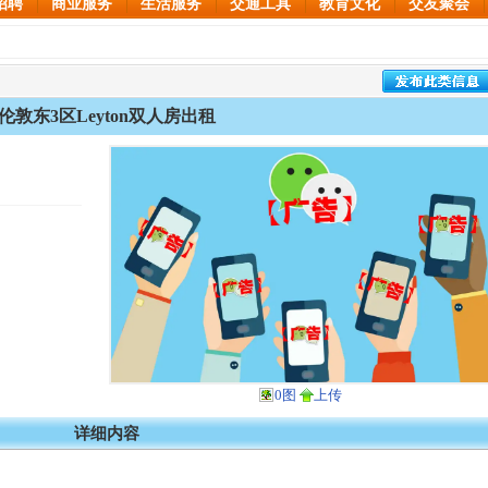
招聘
商业服务
生活服务
交通工具
教育文化
交友聚会
伦敦东3区Leyton双人房出租
0图
上传
详细内容