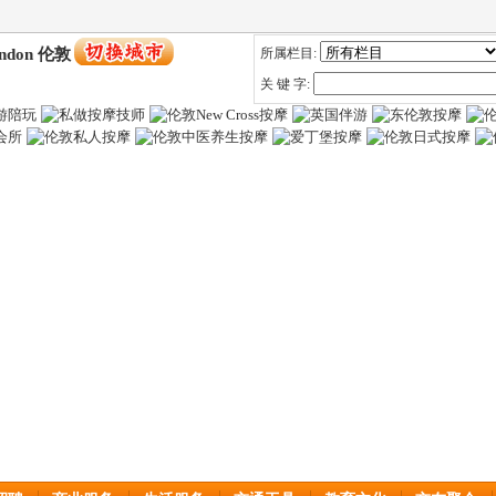
ndon 伦敦
所属栏目:
关 键 字: