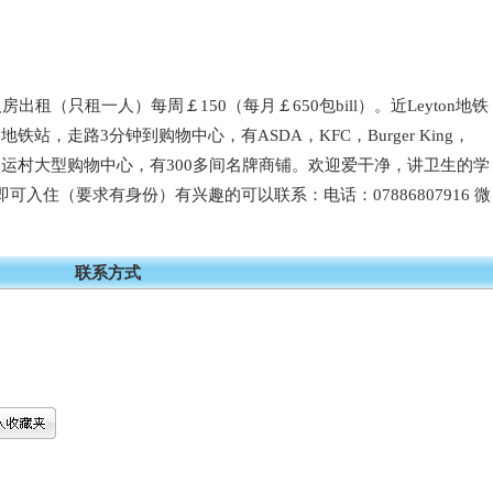
人房出租（只租一人）每周￡150（每月￡650包bill）。近Leyton地铁
铁站，走路3分钟到购物中心，有ASDA，KFC，Burger King，
站到奥运村大型购物中心，有300多间名牌商铺。欢迎爱干净，讲卫生的学
入住（要求有身份）有兴趣的可以联系：电话：07886807916 微
联系方式