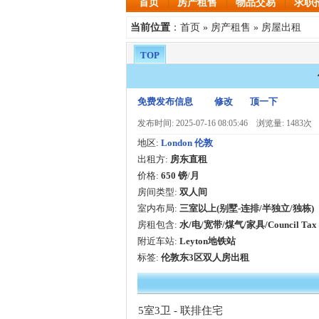
首页
房产租售
物品交易
求职
首页
房产租售
房屋出租
当前位置
：
»
»
TOP
免费发布信息
修改
顶一下
发布时间: 2025-07-16 08:05:46
浏览量: 1483次
地区:
London 伦敦
出租方:
房东直租
价格:
650 镑
/
月
房间类型:
双人间
室内布局:
三室以上(别墅-连排/半独立/独栋)
房租包含:
水/电/宽带/煤气/家具/Council Tax
附近车站:
Leyton地铁站
标签:
伦敦东3区双人房出租
5室3卫 - 联排住宅