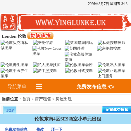
2026
年
8
月
7
日
星期五
3
:
13
London 伦敦
导航菜单
免费发布信息 👈
首页
房产租售
房屋出租
当前位置
：
»
»
TOP
伦敦东南4区SE9两室小单元出租
免费发布信息
修改
顶一下