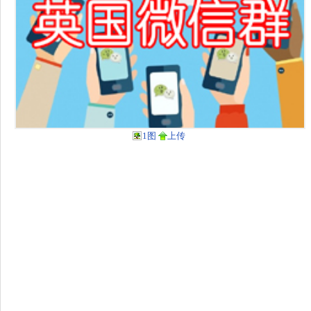
1图
上传