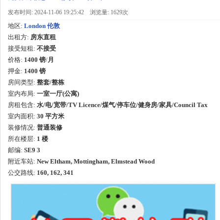
发布时间: 2024-11-06 19:25:42
浏览量: 1629次
地区:
London 伦敦
出租方:
房东直租
接受短租:
不接受
价格:
1400 镑
/
月
押金:
1400 镑
房间类型:
整套/整栋
室内布局:
一室一厅(公寓)
房租包含:
水/电/宽带/TV Licence/煤气/停车位/健身房/家具/Council Tax
室内面积:
30
平方米
装修情况:
普通装修
所在楼层:
1 楼
邮编:
SE9 3
附近车站:
New Eltham, Mottingham, Elmstead Wood
公交路线:
160, 162, 341