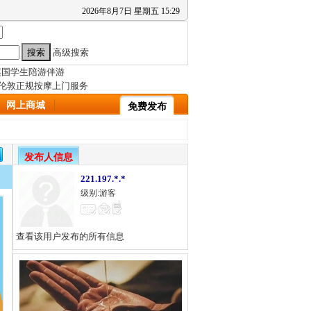
2026
年
8
月
7
日
星期五
15
:
29
高级搜索
网上商城
免费发布
发布人信息
221.197.*.*
级别:游客
查看该用户发布的所有信息