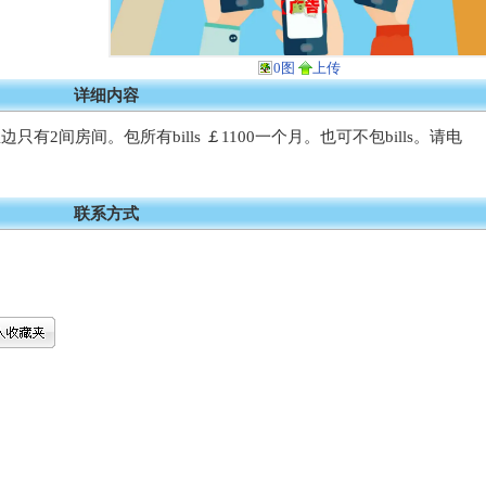
0图
上传
详细内容
里边只有2间房间。包所有bills ￡1100一个月。也可不包bills。请电
联系方式