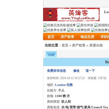
Lo
首页
房产租售
物品交易
求职
首页
房产租售
房屋出租
当前位置
：
»
»
TOP
B
免费发布信息
修改
顶一下
发布时间: 2024-10-12 10:27:23
浏览量: 1587次
地区:
London 伦敦
出租方:
个人
价格:
1100 镑
/
月
房间类型:
双人间
房租包含:
水/电/宽带/煤气/家具/Council Tax