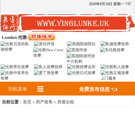
2026
年
8
月
10
日
星期一
7
:
07
London 伦敦
导航菜单
免费发布信息 👈
首页
房产租售
房屋出租
当前位置
：
»
»