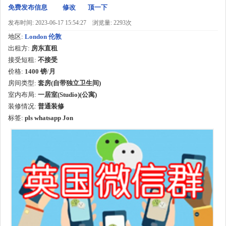
免费发布信息
修改
顶一下
发布时间: 2023-06-17 15:54:27
浏览量: 2293次
地区:
London 伦敦
出租方:
房东直租
接受短租:
不接受
价格:
1400 镑
/
月
房间类型:
套房(自带独立卫生间)
室内布局:
一居室(Studio)(公寓)
装修情况:
普通装修
标签:
pls whatsapp Jon