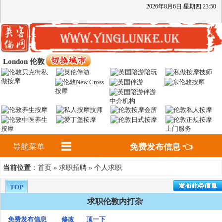
2026
年
8
月
6
日
星期四
23
:
50
London 伦敦
导航菜单
免费发布信息 👈
首页
求职招聘
个人求职
当前位置
：
»
»
TOP
求职伦敦内打杂
免费发布信息
修改
顶一下