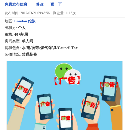
免费发布信息
修改
顶一下
发布时间: 2017-03-21 09:45:56
浏览量: 1115次
地区:
London 伦敦
出租方:
个人
价格:
40 镑
/
周
房间类型:
单人间
房租包含:
水/电/宽带/煤气/家具/Council Tax
装修情况:
普通装修